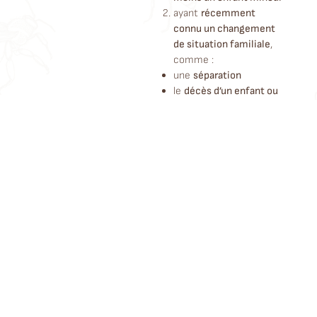
ayant
récemment
connu un changement
de situation familiale
,
comme :
une
séparation
le
décès d’un enfant ou
d’un conjoint
L’accompagnement porte
principalement sur :
les
impayés de loyer
les
situations de
logement indécent
les
démarches liées à
l’Allocation de Soutien
Familial (ASF)
les conditions
d’éligibilité et les droits