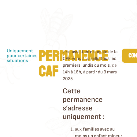
Permanence
Uniquement
Une
assistante sociale de la
CON
pour certaines
CAF
vous accueille
tous les
situations​
CAF ​
premiers lundis du mois
, de
14h à 16h
,
à partir du 3 mars
2025
.
Cette
permanence
s’adresse
uniquement :
aux
familles avec au
moins un enfant mineur